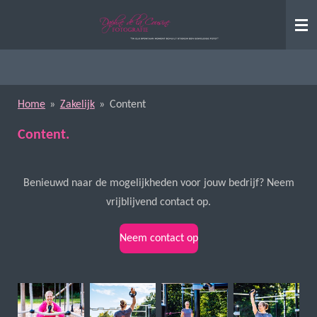
Ga
direct
naar
de
hoofdinhoud
Home
»
Zakelijk
»
Content
Content.
Benieuwd naar de mogelijkheden voor jouw bedrijf? Neem
vrijblijvend contact op.
Neem contact op