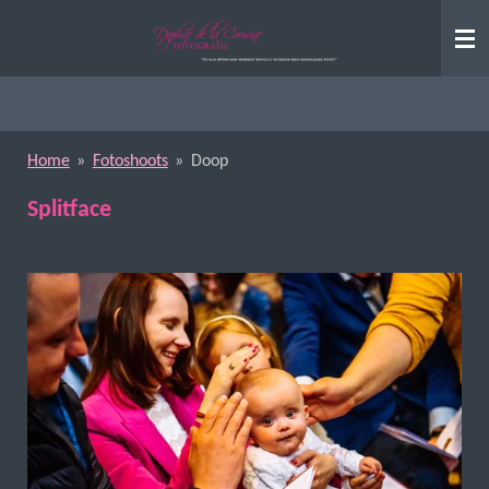
Ga
direct
naar
de
hoofdinhoud
Home
»
Fotoshoots
»
Doop
Splitface