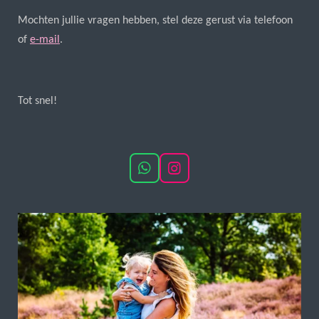
Mochten jullie vragen hebben, stel deze gerust via telefoon
of
e-mail
.
Tot snel!
W
I
h
n
a
s
t
t
s
a
A
g
p
r
p
a
m