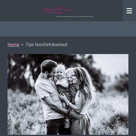
Ga
direct
naar
de
hoofdinhoud
Home
»
Tips familiefotoshoot